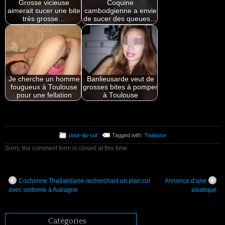
Grosse vicieuse
Coquine
aimerait sucer une bite
cambodgienne a envie
très grosse…
de sucer des queues…
Je cherche un homme
Banlieusarde veut de
fougueux à Toulouse
grosses bites à pomper
pour une fellation
à Toulouse
pour-du-cul
Tagged with:
Toulouse
Sorry, the comment form is closed at this time.
Cochonne Thaïlandaise recherchant un plan cul
Annonce d’une
avec sodomie à Aubagne
asiatique
Catégories