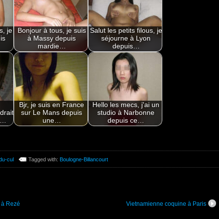
, je
Bonjour à tous, je suis
Salut les petits filous, je
is
à Massy depuis
séjourne à Lyon
mardie…
depuis…
Bjr, je suis en France
Hello les mecs, j'ai un
rait
sur Le Mans depuis
studio à Narbonne
 à…
une…
depuis ce…
du-cul
Tagged with:
Boulogne-Billancourt
d à Rezé
Vietnamienne coquine à Paris