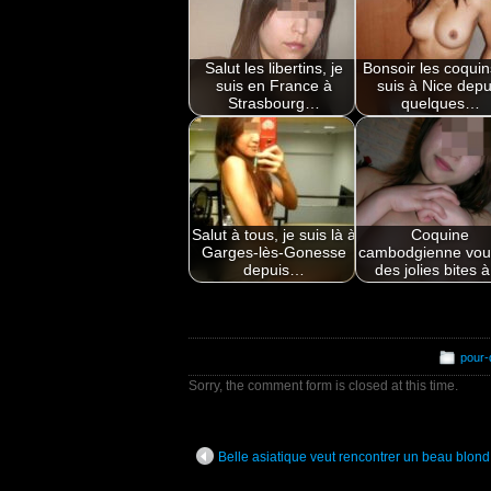
Salut les libertins, je
Bonsoir les coquins
suis en France à
suis à Nice depu
Strasbourg…
quelques…
Salut à tous, je suis là à
Coquine
Garges-lès-Gonesse
cambodgienne voud
depuis…
des jolies bites
pour-
Sorry, the comment form is closed at this time.
Belle asiatique veut rencontrer un beau blon