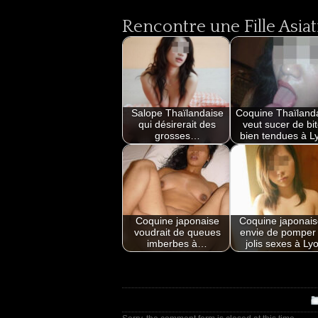
Rencontre une Fille Asiat
Salope Thaïlandaise
Coquine Thaïland
qui désirerait des
veut sucer de bi
grosses…
bien tendues à L
Coquine japonaise
Coquine japonais
voudrait de queues
envie de pomper
imberbes à…
jolis sexes à Ly