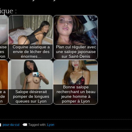
ique :
aise
Coquine asiatique a
Plan cul régulier avec
tes
envie de lécher des
une salope japonaise
yon
énormes…
sur Saint-Denis
Bonne salope
e a
Salope désirerait
recherchant un beau
 de
pomper de longues
jeune homme à
on
queues sur Lyon
pomper à Lyon
pour-du-cul
Tagged with:
Lyon