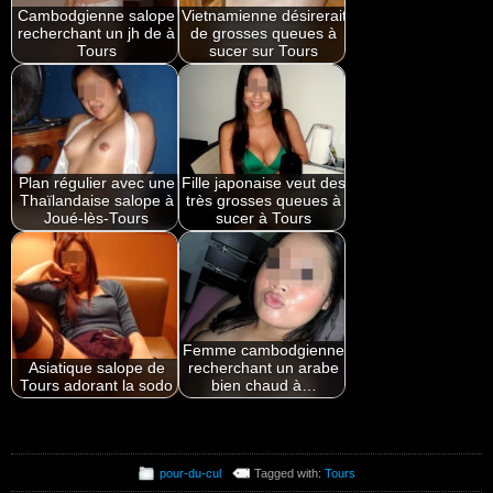
Cambodgienne salope
Vietnamienne désirerait
recherchant un jh de à
de grosses queues à
Tours
sucer sur Tours
Plan régulier avec une
Fille japonaise veut des
Thaïlandaise salope à
très grosses queues à
Joué-lès-Tours
sucer à Tours
Femme cambodgienne
Asiatique salope de
recherchant un arabe
Tours adorant la sodo
bien chaud à…
pour-du-cul
Tagged with:
Tours