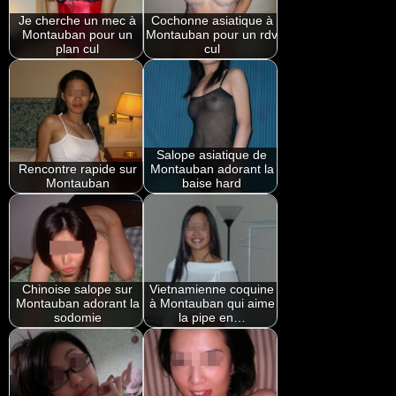
Je cherche un mec à
Cochonne asiatique à
Montauban pour un
Montauban pour un rdv
plan cul
cul
Salope asiatique de
Rencontre rapide sur
Montauban adorant la
Montauban
baise hard
Chinoise salope sur
Vietnamienne coquine
Montauban adorant la
à Montauban qui aime
sodomie
la pipe en…