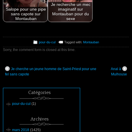
Je recherche un mec
Salope pour une pipe
imaginatif sur
sans capote sur
Montauban pour du
Montauban
sexe
pour-du-cul
Tagged with:
Montauban
Sorry, the comment form is closed at this time.
Je cherche un jeune homme de Saint-Priest pour une
Anal à
fel sans capote
Mulhouse
Catégories
pour-du-cul
(1)
Archives
mars 2018
(1425)