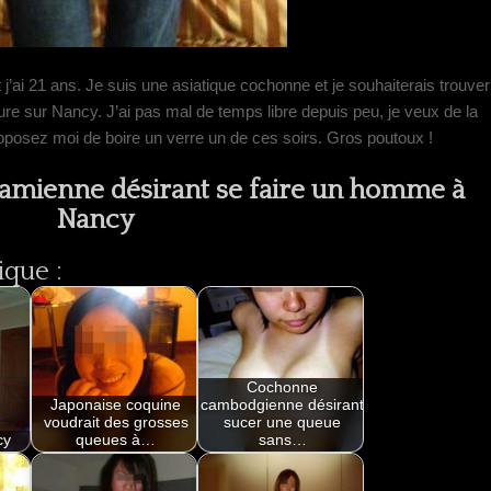
t j’ai 21 ans. Je suis une asiatique cochonne et je souhaiterais trouver
ure sur Nancy. J’ai pas mal de temps libre depuis peu, je veux de la
oposez moi de boire un verre un de ces soirs. Gros poutoux !
namienne désirant se faire un homme à
Nancy
ique :
Cochonne
Japonaise coquine
cambodgienne désirant
voudrait des grosses
sucer une queue
cy
queues à…
sans…