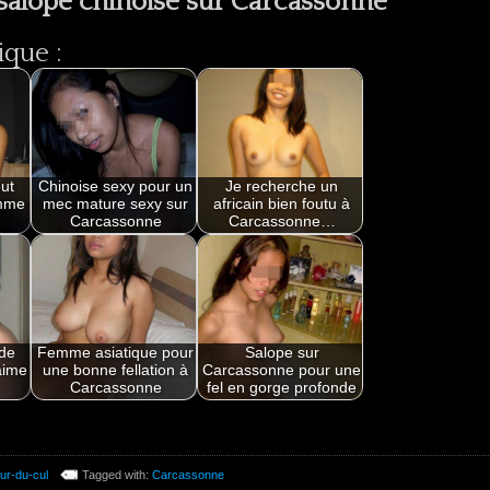
 salope chinoise sur Carcassonne
ique :
eut
Chinoise sexy pour un
Je recherche un
omme
mec mature sexy sur
africain bien foutu à
Carcassonne
Carcassonne…
 de
Femme asiatique pour
Salope sur
aime
une bonne fellation à
Carcassonne pour une
Carcassonne
fel en gorge profonde
ur-du-cul
Tagged with:
Carcassonne