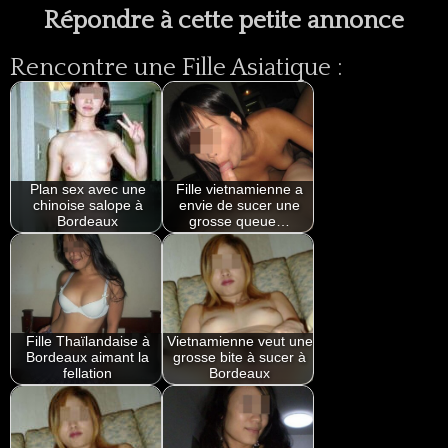
Répondre à cette petite annonce
Rencontre une Fille Asiatique :
Plan sex avec une
Fille vietnamienne a
chinoise salope à
envie de sucer une
Bordeaux
grosse queue…
Fille Thaïlandaise à
Vietnamienne veut une
Bordeaux aimant la
grosse bite à sucer à
fellation
Bordeaux