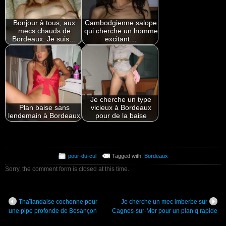
Bonjour à tous, aux
Cambodgienne salope
mecs chauds de
qui cherche un homme
Bordeaux. Je suis…
excitant…
Je cherche un type
Plan baise sans
vicieux à Bordeaux
lendemain à Bordeaux
pour de la baise
pour-du-cul
Tagged with:
Bordeaux
Sorry, the comment form is closed at this time.
Thaïlandaise cochonne pour
Je cherche un mec imberbe sur
une pipe profonde de Besançon
Cagnes-sur-Mer pour un plan q rapide