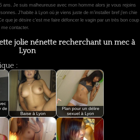
i 25 ans. Je suis malheureuse avec mon homme alors je vous rejoins
onnes. J’habite à Lyon où je viens juste de m’installer bref j’en chie
e que je désire c’est me faire défoncer le vagin par un très bon coup
à me contacter.
ette jolie nénette recherchant un mec à
Lyon
ique :
vec
y de
Plan pour un délire
Baise à Lyon
sexuel à Lyon